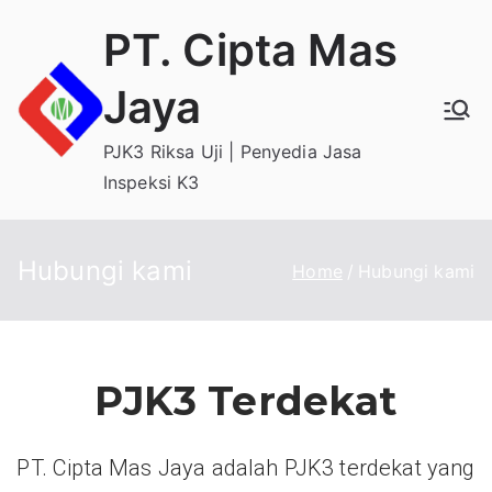
Skip
PT. Cipta Mas
to
content
Jaya
PJK3 Riksa Uji | Penyedia Jasa
Inspeksi K3
Hubungi kami
Home
Hubungi kami
PJK3 Terdekat
PT. Cipta Mas Jaya adalah PJK3 terdekat yang