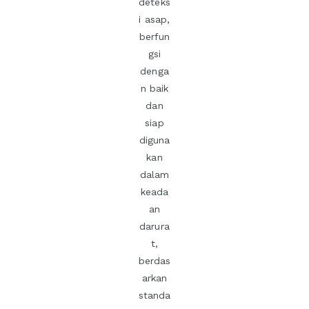
deteks
i asap,
berfun
gsi
denga
n baik
dan
siap
diguna
kan
dalam
keada
an
darura
t,
berdas
arkan
standa