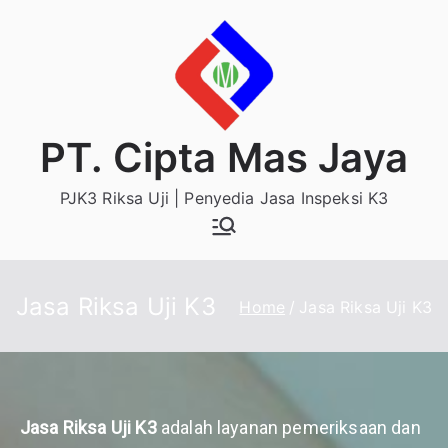
Skip
to
content
PT. Cipta Mas Jaya
PJK3 Riksa Uji | Penyedia Jasa Inspeksi K3
Jasa Riksa Uji K3
Home
Jasa Riksa Uji K3
Jasa Riksa Uji K3
adalah layanan pemeriksaan dan