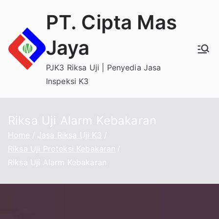
Skip
PT. Cipta Mas
to
content
Jaya
PJK3 Riksa Uji | Penyedia Jasa
Inspeksi K3
Riksa Uji Alarm Kebakaran
Home
Jasa Riksa Uji K3
Riksa Uji Proteksi Kebakaran
Riksa Uji Alarm Kebakaran