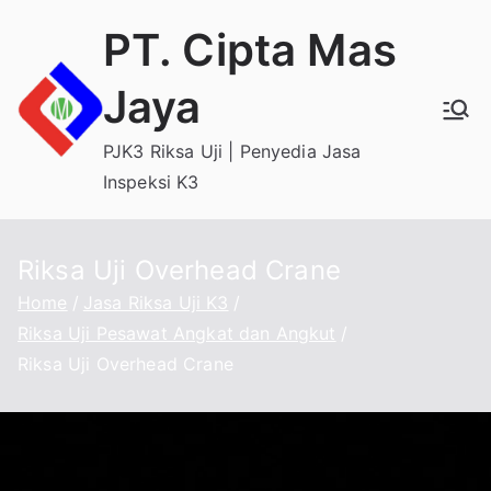
Skip
PT. Cipta Mas
to
content
Jaya
PJK3 Riksa Uji | Penyedia Jasa
Inspeksi K3
Riksa Uji Overhead Crane
Home
Jasa Riksa Uji K3
Riksa Uji Pesawat Angkat dan Angkut
Riksa Uji Overhead Crane