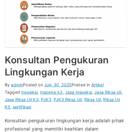
Konsultan Pengukuran
Lingkungan Kerja
By
admin
Posted on
July 30, 2025
Posted in
Artikel
Tagged
Inspeksi
,
Inspeksi k3
,
Jasa Inspeksi
,
Jasa Riksa Uji
,
Jasa Riksa Uji K3
,
PJK3
,
PJK3 Riksa Uji
,
Riksa Uji
,
Riksa Uji
K3
,
sertifikasi
Konsultan pengukuran lingkungan kerja adalah pihak
profesional yang memiliki keahlian dalam