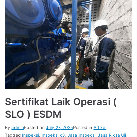
Sertifikat Laik Operasi (
SLO ) ESDM
By
admin
Posted on
July 27, 2025
Posted in
Artikel
Tagged
Inspeksi
,
Inspeksi k3
,
Jasa Inspeksi
,
Jasa Riksa Uji
,