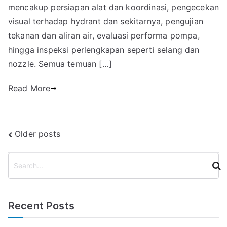
mencakup persiapan alat dan koordinasi, pengecekan
visual terhadap hydrant dan sekitarnya, pengujian
tekanan dan aliran air, evaluasi performa pompa,
hingga inspeksi perlengkapan seperti selang dan
nozzle. Semua temuan […]
Read More
Posts
Older posts
navigation
S
e
a
r
Recent Posts
c
h