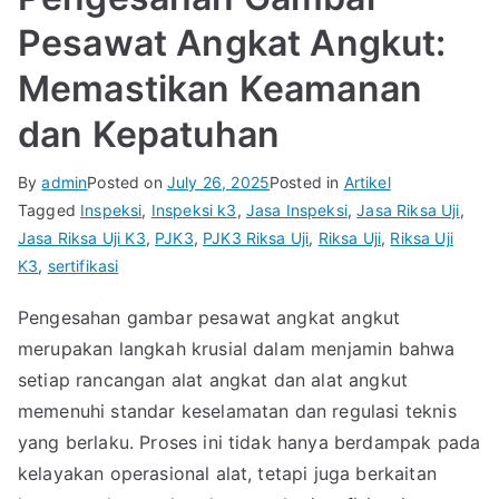
Pesawat Angkat Angkut:
Memastikan Keamanan
dan Kepatuhan
By
admin
Posted on
July 26, 2025
Posted in
Artikel
Tagged
Inspeksi
,
Inspeksi k3
,
Jasa Inspeksi
,
Jasa Riksa Uji
,
Jasa Riksa Uji K3
,
PJK3
,
PJK3 Riksa Uji
,
Riksa Uji
,
Riksa Uji
K3
,
sertifikasi
Pengesahan gambar pesawat angkat angkut
merupakan langkah krusial dalam menjamin bahwa
setiap rancangan alat angkat dan alat angkut
memenuhi standar keselamatan dan regulasi teknis
yang berlaku. Proses ini tidak hanya berdampak pada
kelayakan operasional alat, tetapi juga berkaitan