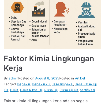
Faktor Kimia Lingkungan
Kerja
By
admin
Posted on
August 8, 2025
Posted in
Artikel
Tagged
Inspeksi
,
Inspeksi k3
,
Jasa Inspeksi
,
Jasa Riksa Uji
K3
,
PJK3
,
PJK3 Riksa Uji
,
Riksa Uji
,
Riksa Uji K3
,
sertifikasi
Faktor kimia di lingkungan kerja adalah segala