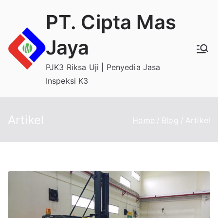
Skip
PT. Cipta Mas
to
content
Jaya
PJK3 Riksa Uji | Penyedia Jasa
Inspeksi K3
Artikel
Home
Blog
Artikel