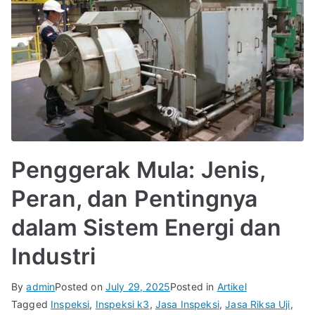
Penggerak Mula: Jenis,
Peran, dan Pentingnya
dalam Sistem Energi dan
Industri
By
admin
Posted on
July 29, 2025
Posted in
Artikel
Tagged
Inspeksi
,
Inspeksi k3
,
Jasa Inspeksi
,
Jasa Riksa Uji
,