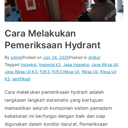
Cara Melakukan
Pemeriksaan Hydrant
By
admin
Posted on
July 24, 2025
Posted in
Artikel
Tagged
Inspeksi
,
Inspeksi k3
,
Jasa Inspeksi
,
Jasa Riksa Uji
,
Jasa Riksa Uji K3
,
PJK3
,
PJK3 Riksa Uji
,
Riksa Uji
,
Riksa Uji
K3
,
sertifikasi
Cara melakukan pemeriksaan hydrant adalah
rangkaian langkah sistematis yang bertujuan
memastikan seluruh komponen sistem pemadam
kebakaran ini berfungsi dengan baik dan siap
digunakan dalam kondisi darurat. Pemeriksaan