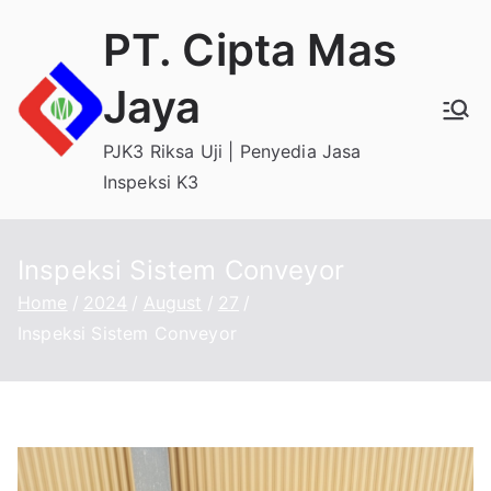
Skip
PT. Cipta Mas
to
content
Jaya
PJK3 Riksa Uji | Penyedia Jasa
Inspeksi K3
Inspeksi Sistem Conveyor
Home
2024
August
27
Inspeksi Sistem Conveyor