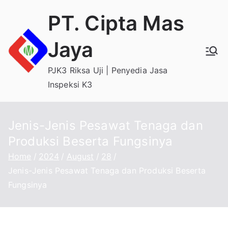
Skip
PT. Cipta Mas
to
content
Jaya
PJK3 Riksa Uji | Penyedia Jasa
Inspeksi K3
Jenis-Jenis Pesawat Tenaga dan
Produksi Beserta Fungsinya
Home
2024
August
28
Jenis-Jenis Pesawat Tenaga dan Produksi Beserta
Fungsinya