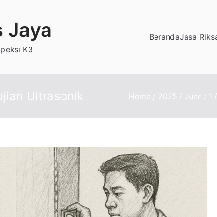
s Jaya
Beranda
Jasa Riks
speksi K3
jian Ultrasonik
Home
2025
June
1