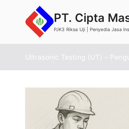
Skip
to
PT. Cipta Ma
content
PJK3 Riksa Uji | Penyedia Jasa In
Ultrasonic Testing (UT) – Pengu