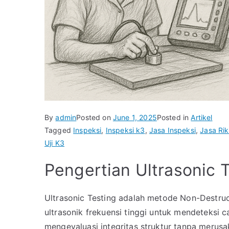
By
admin
Posted on
June 1, 2025
Posted in
Artikel
Tagged
Inspeksi
,
Inspeksi k3
,
Jasa Inspeksi
,
Jasa Rik
Uji K3
Pengertian Ultrasonic 
Ultrasonic Testing adalah metode Non-Destr
ultrasonik frekuensi tinggi untuk mendeteksi c
mengevaluasi integritas struktur tanpa merus