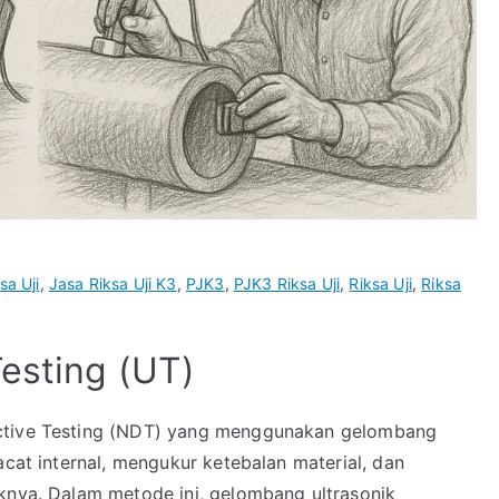
sa Uji
,
Jasa Riksa Uji K3
,
PJK3
,
PJK3 Riksa Uji
,
Riksa Uji
,
Riksa
Testing (UT)
uctive Testing (NDT) yang menggunakan gelombang
acat internal, mengukur ketebalan material, dan
aknya. Dalam metode ini, gelombang ultrasonik