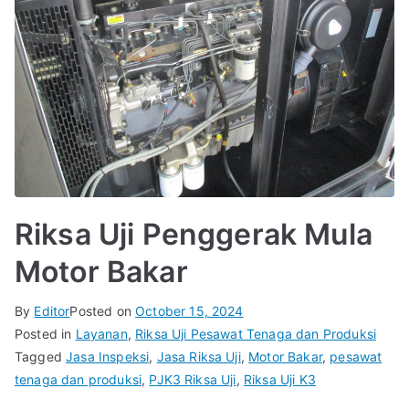
Riksa Uji Penggerak Mula
Motor Bakar
By
Editor
Posted on
October 15, 2024
Posted in
Layanan
,
Riksa Uji Pesawat Tenaga dan Produksi
Tagged
Jasa Inspeksi
,
Jasa Riksa Uji
,
Motor Bakar
,
pesawat
tenaga dan produksi
,
PJK3 Riksa Uji
,
Riksa Uji K3