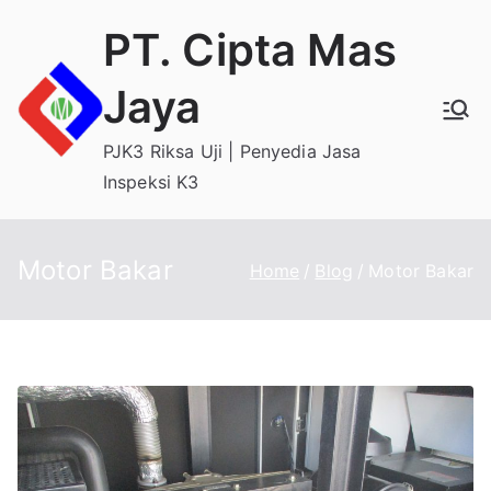
Skip
PT. Cipta Mas
to
content
Jaya
PJK3 Riksa Uji | Penyedia Jasa
Inspeksi K3
Motor Bakar
Home
Blog
Motor Bakar