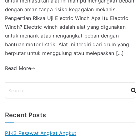
untuk memastikan alat ini mampu mengangkat beban
dengan aman tanpa risiko kegagalan mekanis.
Pengertian Riksa Uji Electric Winch Apa Itu Electric
Winch? Electric winch adalah alat yang digunakan
untuk menarik atau mengangkat beban dengan
bantuan motor listrik. Alat ini terdiri dari drum yang
berputar untuk menggulung atau melepaskan […]
Read More
S
e
a
r
Recent Posts
c
h
PJK3 Pesawat Angkat Angkut