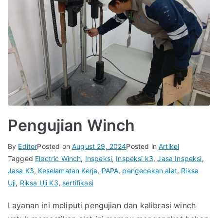
Pengujian Winch
By
Editor
Posted on
August 29, 2024
Posted in
Artikel
Tagged
Electric Winch
,
Inspeksi
,
Inspeksi k3
,
Jasa Inspeksi
,
Jasa K3
,
Keselamatan Kerja
,
PAPA
,
pengecekan alat
,
Riksa
Uji
,
Riksa Uji K3
,
sertifikasi
Layanan ini meliputi pengujian dan kalibrasi winch