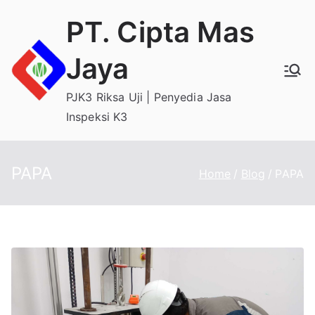
Skip
PT. Cipta Mas
to
content
Jaya
PJK3 Riksa Uji | Penyedia Jasa
Inspeksi K3
PAPA
Home
Blog
PAPA