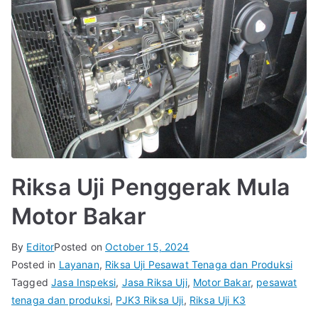
Riksa Uji Penggerak Mula
Motor Bakar
By
Editor
Posted on
October 15, 2024
Posted in
Layanan
,
Riksa Uji Pesawat Tenaga dan Produksi
Tagged
Jasa Inspeksi
,
Jasa Riksa Uji
,
Motor Bakar
,
pesawat
tenaga dan produksi
,
PJK3 Riksa Uji
,
Riksa Uji K3