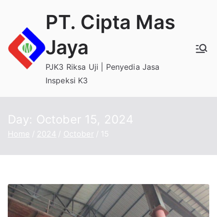
Skip
PT. Cipta Mas
to
content
Jaya
PJK3 Riksa Uji | Penyedia Jasa
Inspeksi K3
Day:
October 15, 2024
Home
2024
October
15