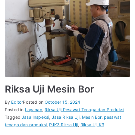
Riksa Uji Mesin Bor
By
Editor
Posted on
October 15, 2024
Posted in
Layanan
,
Riksa Uji Pesawat Tenaga dan Produksi
Tagged
Jasa Inspeksi
,
Jasa Riksa Uji
,
Mesin Bor
,
pesawat
tenaga dan produksi
,
PJK3 Riksa Uji
,
Riksa Uji K3