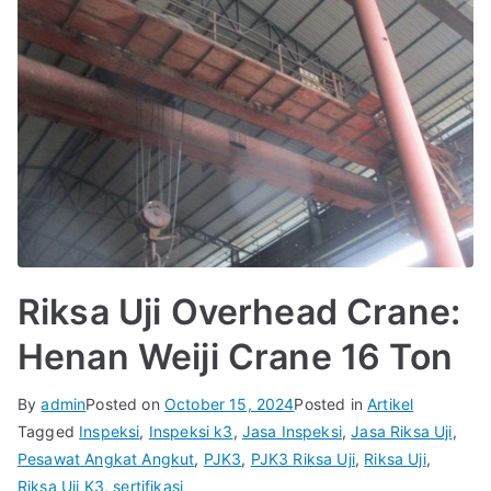
Riksa Uji Overhead Crane:
Henan Weiji Crane 16 Ton
By
admin
Posted on
October 15, 2024
Posted in
Artikel
Tagged
Inspeksi
,
Inspeksi k3
,
Jasa Inspeksi
,
Jasa Riksa Uji
,
Pesawat Angkat Angkut
,
PJK3
,
PJK3 Riksa Uji
,
Riksa Uji
,
Riksa Uji K3
,
sertifikasi