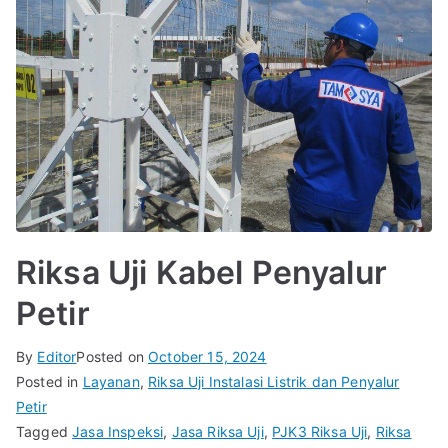
Riksa Uji Kabel Penyalur
Petir
By
Editor
Posted on
October 15, 2024
Posted in
Layanan
,
Riksa Uji Instalasi Listrik dan Penyalur
Petir
Tagged
Jasa Inspeksi
,
Jasa Riksa Uji
,
PJK3 Riksa Uji
,
Riksa