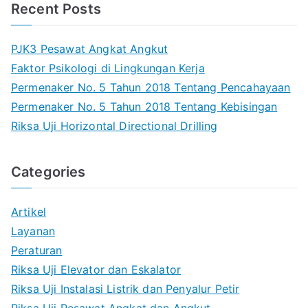
Recent Posts
c
h
PJK3 Pesawat Angkat Angkut
Faktor Psikologi di Lingkungan Kerja
Permenaker No. 5 Tahun 2018 Tentang Pencahayaan
Permenaker No. 5 Tahun 2018 Tentang Kebisingan
Riksa Uji Horizontal Directional Drilling
Categories
Artikel
Layanan
Peraturan
Riksa Uji Elevator dan Eskalator
Riksa Uji Instalasi Listrik dan Penyalur Petir
Riksa Uji Pesawat Angkat dan Angkut