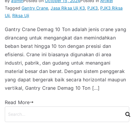
By
admin
Posted on
October 15, 2024
Posted in
Artikel
Tagged
Gantry Crane
,
Jasa Riksa Uji K3
,
PJK3
,
PJK3 Riksa
Uji
,
Riksa Uji
Gantry Crane Demag 10 Ton adalah jenis crane yang
dirancang untuk mengangkat dan memindahkan
beban berat hingga 10 ton dengan presisi dan
efisiensi. Crane ini biasanya digunakan di area
industri, pabrik, dan gudang untuk menangani
material besar dan berat. Dengan sistem penggerak
yang dapat bergerak baik secara horizontal maupun
vertikal, Gantry Crane Demag 10 Ton […]
Read More
S
e
a
r