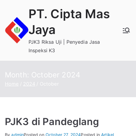
Skip
PT. Cipta Mas
to
content
Jaya
PJK3 Riksa Uji | Penyedia Jasa
Inspeksi K3
Month:
October 2024
Home
2024
October
PJK3 di Pandeglang
By
admin
Posted on
October 27, 2024
Posted in
Artikel