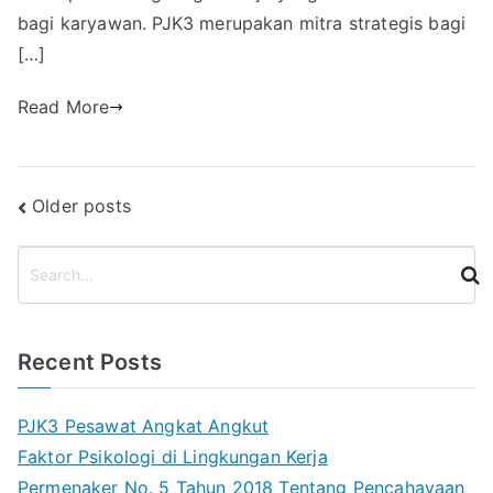
bagi karyawan. PJK3 merupakan mitra strategis bagi
[…]
Read More
Posts
Older posts
navigation
S
e
a
r
Recent Posts
c
h
PJK3 Pesawat Angkat Angkut
Faktor Psikologi di Lingkungan Kerja
Permenaker No. 5 Tahun 2018 Tentang Pencahayaan