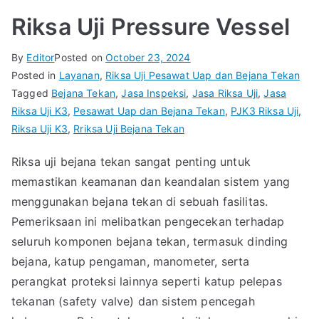
Riksa Uji Pressure Vessel
By
Editor
Posted on
October 23, 2024
Posted in
Layanan
,
Riksa Uji Pesawat Uap dan Bejana Tekan
Tagged
Bejana Tekan
,
Jasa Inspeksi
,
Jasa Riksa Uji
,
Jasa
Riksa Uji K3
,
Pesawat Uap dan Bejana Tekan
,
PJK3 Riksa Uji
,
Riksa Uji K3
,
Rriksa Uji Bejana Tekan
Riksa uji bejana tekan sangat penting untuk
memastikan keamanan dan keandalan sistem yang
menggunakan bejana tekan di sebuah fasilitas.
Pemeriksaan ini melibatkan pengecekan terhadap
seluruh komponen bejana tekan, termasuk dinding
bejana, katup pengaman, manometer, serta
perangkat proteksi lainnya seperti katup pelepas
tekanan (safety valve) dan sistem pencegah