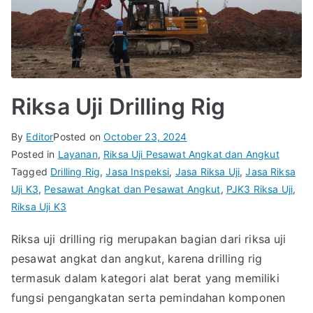
Riksa Uji Drilling Rig
By
Editor
Posted on
October 23, 2024
Posted in
Layanan
,
Riksa Uji Pesawat Angkat dan Angkut
Tagged
Drilling Rig
,
Jasa Inspeksi
,
Jasa Riksa Uji
,
Jasa Riksa
Uji K3
,
Pesawat Angkat dan Pesawat Angkut
,
PJK3 Riksa Uji
,
Riksa Uji K3
Riksa uji drilling rig merupakan bagian dari riksa uji
pesawat angkat dan angkut, karena drilling rig
termasuk dalam kategori alat berat yang memiliki
fungsi pengangkatan serta pemindahan komponen