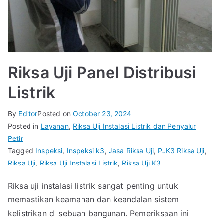
Riksa Uji Panel Distribusi
Listrik
By
Editor
Posted on
October 23, 2024
Posted in
Layanan
,
Riksa Uji Instalasi Listrik dan Penyalur
Petir
Tagged
Inspeksi
,
Inspeksi k3
,
Jasa Riksa Uji
,
PJK3 Riksa Uji
,
Riksa Uji
,
Riksa Uji Instalasi Listrik
,
Riksa Uji K3
Riksa uji instalasi listrik sangat penting untuk
memastikan keamanan dan keandalan sistem
kelistrikan di sebuah bangunan. Pemeriksaan ini