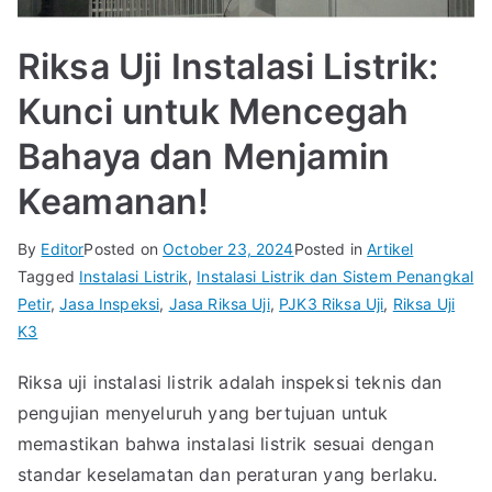
Riksa Uji Instalasi Listrik:
Kunci untuk Mencegah
Bahaya dan Menjamin
Keamanan!
By
Editor
Posted on
October 23, 2024
Posted in
Artikel
Tagged
Instalasi Listrik
,
Instalasi Listrik dan Sistem Penangkal
Petir
,
Jasa Inspeksi
,
Jasa Riksa Uji
,
PJK3 Riksa Uji
,
Riksa Uji
K3
Riksa uji instalasi listrik adalah inspeksi teknis dan
pengujian menyeluruh yang bertujuan untuk
memastikan bahwa instalasi listrik sesuai dengan
standar keselamatan dan peraturan yang berlaku.