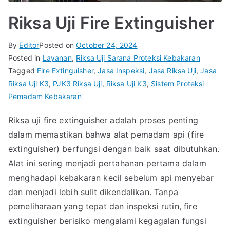
Riksa Uji Fire Extinguisher
By
Editor
Posted on
October 24, 2024
Posted in
Layanan
,
Riksa Uji Sarana Proteksi Kebakaran
Tagged
Fire Extinguisher
,
Jasa Inspeksi
,
Jasa Riksa Uji
,
Jasa
Riksa Uji K3
,
PJK3 Riksa Uji
,
Riksa Uji K3
,
Sistem Proteksi
Pemadam Kebakaran
Riksa uji fire extinguisher adalah proses penting
dalam memastikan bahwa alat pemadam api (fire
extinguisher) berfungsi dengan baik saat dibutuhkan.
Alat ini sering menjadi pertahanan pertama dalam
menghadapi kebakaran kecil sebelum api menyebar
dan menjadi lebih sulit dikendalikan. Tanpa
pemeliharaan yang tepat dan inspeksi rutin, fire
extinguisher berisiko mengalami kegagalan fungsi