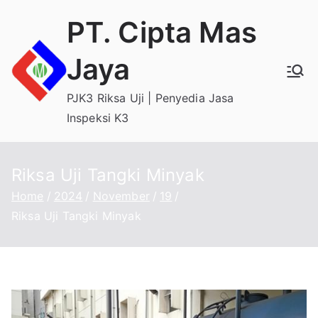
Skip
PT. Cipta Mas
to
content
Jaya
PJK3 Riksa Uji | Penyedia Jasa
Inspeksi K3
Riksa Uji Tangki Minyak
Home
2024
November
19
Riksa Uji Tangki Minyak