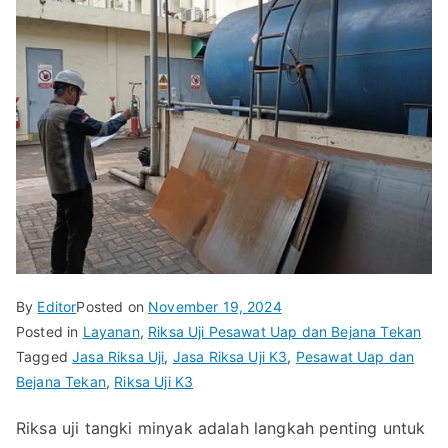
By
Editor
Posted on
November 19, 2024
Posted in
Layanan
,
Riksa Uji Pesawat Uap dan Bejana Tekan
Tagged
Jasa Riksa Uji
,
Jasa Riksa Uji K3
,
Pesawat Uap dan
Bejana Tekan
,
Riksa Uji K3
Riksa uji tangki minyak adalah langkah penting untuk