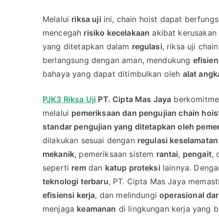
Melalui
riksa uji
ini, chain hoist dapat berfung
mencegah
risiko kecelakaan
akibat kerusakan 
yang ditetapkan dalam
regulasi
, riksa uji ch
berlangsung dengan aman, mendukung
efisien
bahaya yang dapat ditimbulkan oleh
alat angk
PJK3 Riksa Uji
PT. Cipta Mas Jaya
berkomitme
melalui
pemeriksaan dan pengujian chain hois
standar pengujian yang ditetapkan oleh peme
dilakukan sesuai dengan
regulasi keselamatan
mekanik
, pemeriksaan sistem
rantai
,
pengait
,
seperti
rem
dan
katup proteksi
lainnya. Deng
teknologi terbaru
, PT. Cipta Mas Jaya memas
efisiensi kerja
, dan melindungi
operasional dar
menjaga
keamanan
di lingkungan kerja yang be