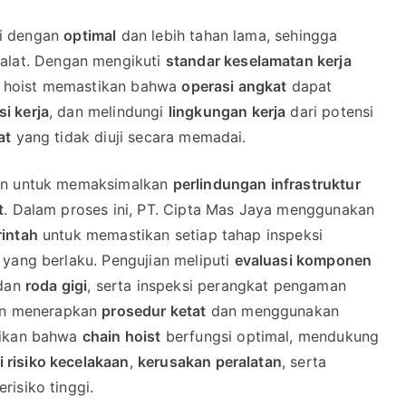
si dengan
optimal
dan lebih tahan lama, sehingga
alat. Dengan mengikuti
standar keselamatan kerja
ain hoist memastikan bahwa
operasi angkat
dapat
si kerja
, dan melindungi
lingkungan kerja
dari potensi
at
yang tidak diuji secara memadai.
n untuk memaksimalkan
perlindungan infrastruktur
t
. Dalam proses ini, PT. Cipta Mas Jaya menggunakan
rintah
untuk memastikan setiap tahap inspeksi
yang berlaku. Pengujian meliputi
evaluasi komponen
 dan
roda gigi
, serta inspeksi perangkat pengaman
an menerapkan
prosedur ketat
dan menggunakan
tikan bahwa
chain hoist
berfungsi optimal, mendukung
i risiko kecelakaan
,
kerusakan peralatan
, serta
risiko tinggi.