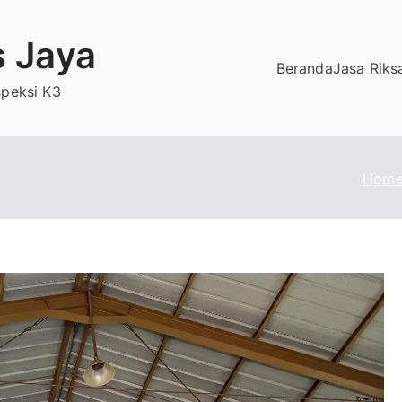
s Jaya
Beranda
Jasa Riks
speksi K3
Hom