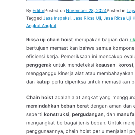
By
Editor
Posted on
November 28, 2024
Posted in
Lay
Tagged
Jasa Inspeksi
,
Jasa Riksa Uji
,
Jasa Riksa Uji 
Angkat Angkut
Riksa uji chain hoist
merupakan bagian dari
ri
bertujuan memastikan bahwa semua komponen
efisiensi kerja. Pemeriksaan ini mencakup eval
penggerak
untuk mendeteksi
keausan
,
korosi
mengganggu kinerja alat atau membahayakan 
dan
katup
perlu diperiksa untuk memastikan be
Chain hoist
adalah alat angkat yang menggu
memindahkan beban berat
dengan aman dan efi
seperti
konstruksi
,
pergudangan
, dan
manufa
mengangkat berbagai jenis beban. Untuk men
penggunaannya, chain hoist perlu menjalani p