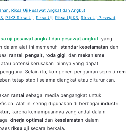
anan
,
Riksa Uji Pesawat Angkat dan Angkut
K3
,
PJK3 Riksa Uji
,
Riksa Uji
,
Riksa Uji K3
,
Riksa Uji Pesawat
ksa uji pesawat angkat dan pesawat angkut
, yang
 dalam alat ini memenuhi
standar keselamatan
dan
uasi
rantai
,
pengait
,
roda gigi
, dan
mekanisme
, atau potensi kerusakan lainnya yang dapat
pengguna. Selain itu, komponen pengaman seperti
rem
ban tetap stabil selama diangkat atau diturunkan.
nakan
rantai
sebagai media pengangkat untuk
sien. Alat ini sering digunakan di berbagai
industri
,
ktur
, karena kemampuannya yang andal dalam
jaga
kinerja optimal
dan
keselamatan
dalam
roses
riksa uji
secara berkala.