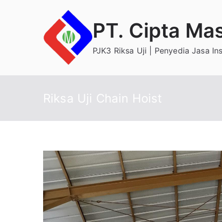
Skip
to
PT. Cipta Ma
content
PJK3 Riksa Uji | Penyedia Jasa In
Riksa Uji Chain Hoist