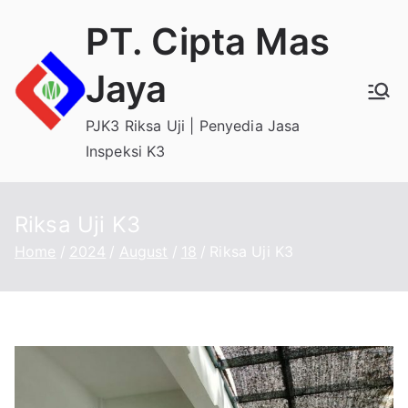
Skip
PT. Cipta Mas
to
content
Jaya
PJK3 Riksa Uji | Penyedia Jasa
Inspeksi K3
Riksa Uji K3
Home
2024
August
18
Riksa Uji K3