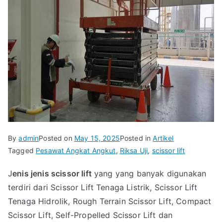
By
admin
Posted on
May 15, 2025
Posted in
Artikel
Tagged
Pesawat Angkat Angkut
,
Riksa Uji
,
scissor lift
J
enis jenis scissor lift
yang yang banyak digunakan
terdiri dari Scissor Lift Tenaga Listrik, Scissor Lift
Tenaga Hidrolik, Rough Terrain Scissor Lift, Compact
Scissor Lift, Self-Propelled Scissor Lift dan