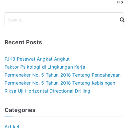
n
S
e
a
r
Recent Posts
c
h
PJK3 Pesawat Angkat Angkut
Faktor Psikologi di Lingkungan Kerja
Permenaker No. 5 Tahun 2018 Tentang Pencahayaan
Permenaker No. 5 Tahun 2018 Tentang Kebisingan
Riksa Uji Horizontal Directional Drilling
Categories
Artikel