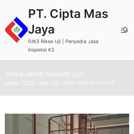
Skip
PT. Cipta Mas
to
content
Jaya
PJK3 Riksa Uji | Penyedia Jasa
Inspeksi K3
Jenis Jenis Scissor Lift
Home
2025
May
15
Jenis Jenis Scissor Lift