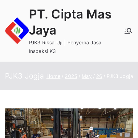
Skip
PT. Cipta Mas
to
content
Jaya
PJK3 Riksa Uji | Penyedia Jasa
Inspeksi K3
PJK3 Jogja
Home
2025
May
26
PJK3 Jogja