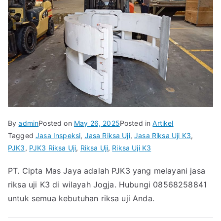
By
admin
Posted on
May 26, 2025
Posted in
Artikel
Tagged
Jasa Inspeksi
,
Jasa Riksa Uji
,
Jasa Riksa Uji K3
,
PJK3
,
PJK3 Riksa Uji
,
Riksa Uji
,
Riksa Uji K3
PT. Cipta Mas Jaya adalah PJK3 yang melayani jasa
riksa uji K3 di wilayah Jogja. Hubungi 08568258841
untuk semua kebutuhan riksa uji Anda.