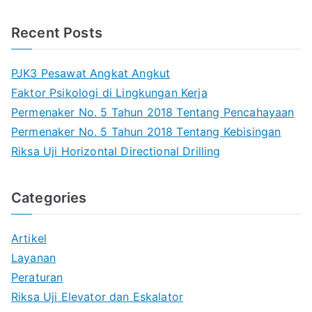
a
r
Recent Posts
c
h
PJK3 Pesawat Angkat Angkut
Faktor Psikologi di Lingkungan Kerja
Permenaker No. 5 Tahun 2018 Tentang Pencahayaan
Permenaker No. 5 Tahun 2018 Tentang Kebisingan
Riksa Uji Horizontal Directional Drilling
Categories
Artikel
Layanan
Peraturan
Riksa Uji Elevator dan Eskalator