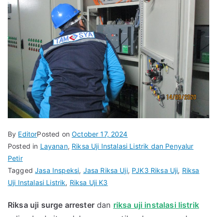
By
Editor
Posted on
October 17, 2024
Posted in
Layanan
,
Riksa Uji Instalasi Listrik dan Penyalur
Petir
Tagged
Jasa Inspeksi
,
Jasa Riksa Uji
,
PJK3 Riksa Uji
,
Riksa
Uji Instalasi Listrik
,
Riksa Uji K3
Riksa uji surge arrester
dan
riksa uji instalasi listrik