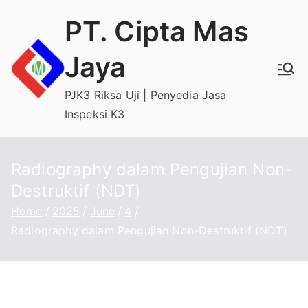
Skip
PT. Cipta Mas
to
content
Jaya
PJK3 Riksa Uji | Penyedia Jasa
Inspeksi K3
Radiography dalam Pengujian Non-
Destruktif (NDT)
Home
2025
June
4
Radiography dalam Pengujian Non-Destruktif (NDT)