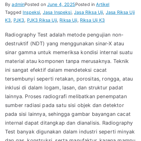
By
admin
Posted on
June 4, 2025
Posted in
Artikel
Tagged
Inspeksi
,
Jasa Inspeksi
,
Jasa Riksa Uji
,
Jasa Riksa Uji
K3
,
PJK3
,
PJK3 Riksa Uji
,
Riksa Uji
,
Riksa Uji K3
Radiography Test adalah metode pengujian non-
destruktif (NDT) yang menggunakan sinar-X atau
sinar gamma untuk memeriksa kondisi internal suatu
material atau komponen tanpa merusaknya. Teknik
ini sangat efektif dalam mendeteksi cacat
tersembunyi seperti retakan, porositas, rongga, atau
inklusi di dalam logam, lasan, dan struktur padat
lainnya. Proses radiografi melibatkan penempatan
sumber radiasi pada satu sisi objek dan detektor
pada sisi lainnya, sehingga gambar bayangan cacat
internal dapat ditangkap dan dianalisis. Radiography
Test banyak digunakan dalam industri seperti minyak
dan gas, konstruksi, serta manufaktur, karena mampu