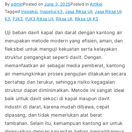
By
admin
Posted on
June 3, 2025
Posted in
Artikel
Tagged
Inspeksi
,
Inspeksi k3
,
Jasa Riksa Uji
,
Jasa Riksa Uji
K3
,
PJK3
,
PJK3 Riksa Uji
,
Riksa Uji
,
Riksa Uji K3
Uji beban davit kapal dan darat dengan kantong air
merupakan metode modern yang efisien, aman, dan
fleksibel untuk menguji kekuatan serta kelayakan
struktur pengangkat seperti davit. Dengan
memanfaatkan air sebagai media pemberat, kantong
air memungkinkan proses pengujian dilakukan secara
bertahap dan terukur, sehingga risiko kegagalan
struktur dapat diminimalkan. Metode ini sangat ideal
baik untuk davit sekoci di kapal maupun davit
industri di darat, karena mudah dibawa, cepat
dipasang, dan tidak memerlukan alat berat
tambahan. Selain itu, kemampuan kantong air untuk
disesuaikan dengan kapasitas beban menjadikannya