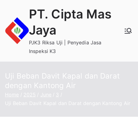
Skip
PT. Cipta Mas
to
content
Jaya
PJK3 Riksa Uji | Penyedia Jasa
Inspeksi K3
Uji Beban Davit Kapal dan Darat
dengan Kantong Air
Home
2025
June
3
Uji Beban Davit Kapal dan Darat dengan Kantong Air