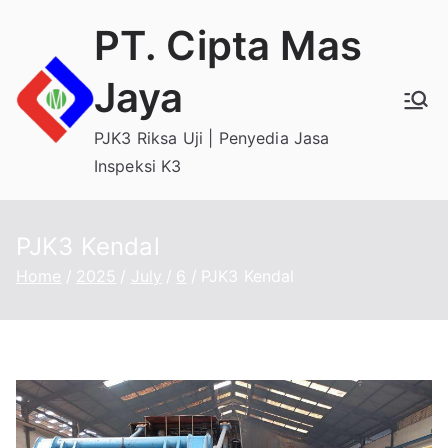
Skip
PT. Cipta Mas
to
content
Jaya
PJK3 Riksa Uji | Penyedia Jasa
Inspeksi K3
PJK3 Kendal
Home
2025
July
6
PJK3 Kendal