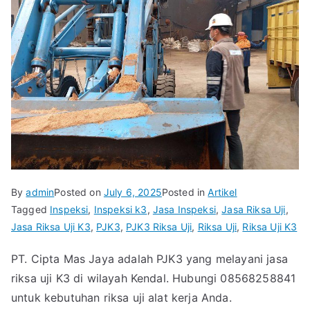
By
admin
Posted on
July 6, 2025
Posted in
Artikel
Tagged
Inspeksi
,
Inspeksi k3
,
Jasa Inspeksi
,
Jasa Riksa Uji
,
Jasa Riksa Uji K3
,
PJK3
,
PJK3 Riksa Uji
,
Riksa Uji
,
Riksa Uji K3
PT. Cipta Mas Jaya adalah PJK3 yang melayani jasa
riksa uji K3 di wilayah Kendal. Hubungi 08568258841
untuk kebutuhan riksa uji alat kerja Anda.