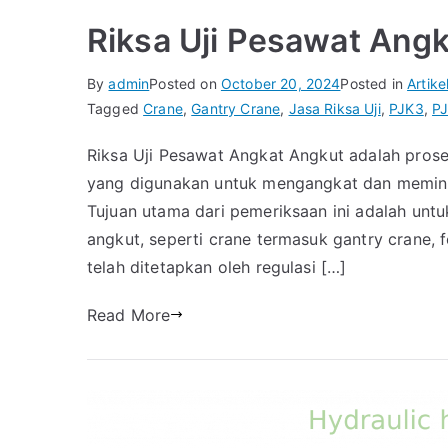
Riksa Uji Pesawat Ang
By
admin
Posted on
October 20, 2024
Posted in
Artike
Tagged
Crane
,
Gantry Crane
,
Jasa Riksa Uji
,
PJK3
,
PJ
Riksa Uji Pesawat Angkat Angkut adalah prose
yang digunakan untuk mengangkat dan meminda
Tujuan utama dari pemeriksaan ini adalah un
angkut, seperti crane termasuk gantry crane, 
telah ditetapkan oleh regulasi […]
Read More