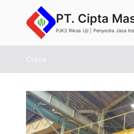
Skip
to
PT. Cipta Ma
content
PJK3 Riksa Uji | Penyedia Jasa In
Crane