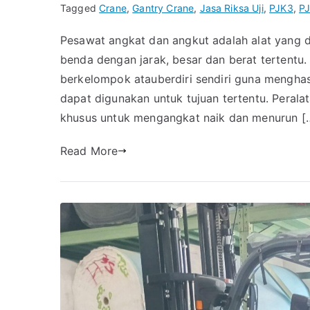
Tagged
Crane
,
Gantry Crane
,
Jasa Riksa Uji
,
PJK3
,
PJ
Pesawat angkat dan angkut adalah alat yang
benda dengan jarak, besar dan berat tertentu
berkelompok atauberdiri sendiri guna mengh
dapat digunakan untuk tujuan tertentu. Perala
khusus untuk mengangkat naik dan menurun [
Read More