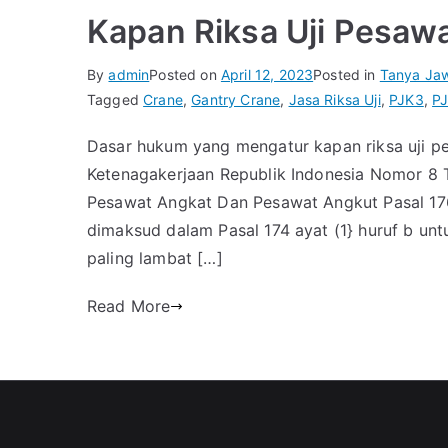
Kapan Riksa Uji Pesaw
By
admin
Posted on
April 12, 2023
Posted in
Tanya Ja
Tagged
Crane
,
Gantry Crane
,
Jasa Riksa Uji
,
PJK3
,
PJ
Dasar hukum yang mengatur kapan riksa uji p
Ketenagakerjaan Republik Indonesia Nomor 8 
Pesawat Angkat Dan Pesawat Angkut Pasal 17
dimaksud dalam Pasal 174 ayat (1} huruf b u
paling lambat […]
Read More