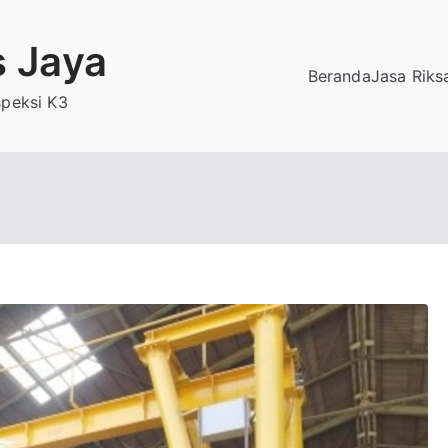
s Jaya
Beranda
Jasa Riks
speksi K3