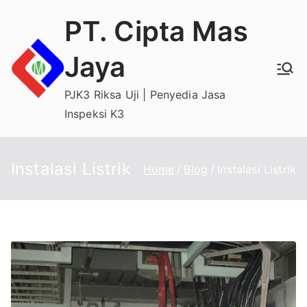
Skip
PT. Cipta Mas
to
content
Jaya
PJK3 Riksa Uji | Penyedia Jasa
Inspeksi K3
Instalasi Listrik
Home
Blog
Instalasi Listrik