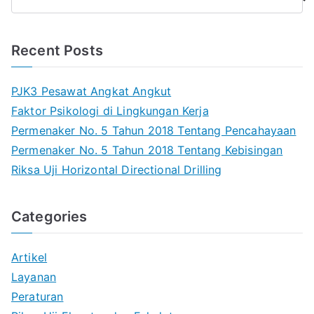
e
a
r
Recent Posts
c
h
PJK3 Pesawat Angkat Angkut
Faktor Psikologi di Lingkungan Kerja
Permenaker No. 5 Tahun 2018 Tentang Pencahayaan
Permenaker No. 5 Tahun 2018 Tentang Kebisingan
Riksa Uji Horizontal Directional Drilling
Categories
Artikel
Layanan
Peraturan