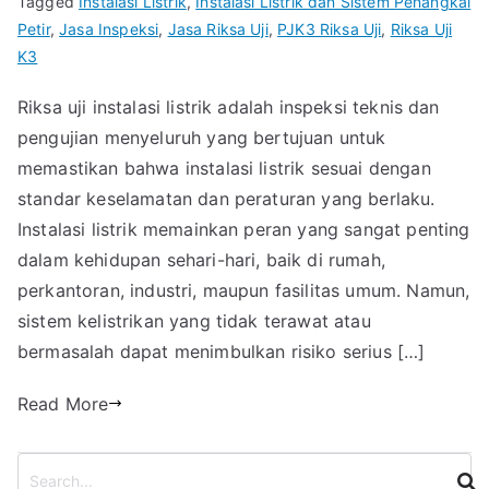
Tagged
Instalasi Listrik
,
Instalasi Listrik dan Sistem Penangkal
Petir
,
Jasa Inspeksi
,
Jasa Riksa Uji
,
PJK3 Riksa Uji
,
Riksa Uji
K3
Riksa uji instalasi listrik adalah inspeksi teknis dan
pengujian menyeluruh yang bertujuan untuk
memastikan bahwa instalasi listrik sesuai dengan
standar keselamatan dan peraturan yang berlaku.
Instalasi listrik memainkan peran yang sangat penting
dalam kehidupan sehari-hari, baik di rumah,
perkantoran, industri, maupun fasilitas umum. Namun,
sistem kelistrikan yang tidak terawat atau
bermasalah dapat menimbulkan risiko serius […]
Read More
S