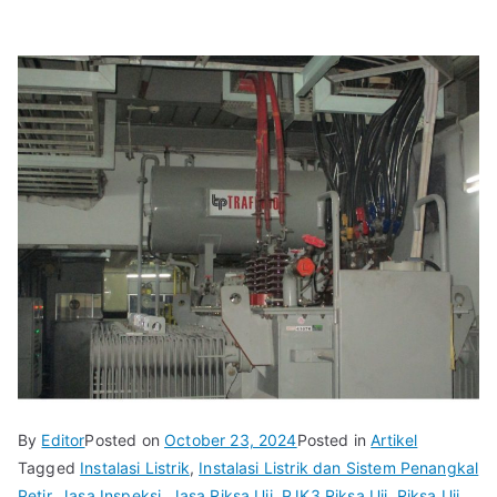
By
Editor
Posted on
October 23, 2024
Posted in
Artikel
Tagged
Instalasi Listrik
,
Instalasi Listrik dan Sistem Penangkal
Petir
,
Jasa Inspeksi
,
Jasa Riksa Uji
,
PJK3 Riksa Uji
,
Riksa Uji