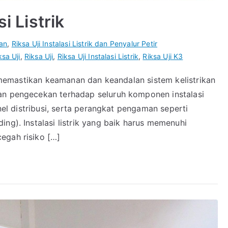
i Listrik
an
,
Riksa Uji Instalasi Listrik dan Penyalur Petir
sa Uji
,
Riksa Uji
,
Riksa Uji Instalasi Listrik
,
Riksa Uji K3
uk memastikan keamanan dan keandalan sistem kelistrikan
an pengecekan terhadap seluruh komponen instalasi
anel distribusi, serta perangkat pengaman seperti
ng). Instalasi listrik yang baik harus memenuhi
egah risiko […]