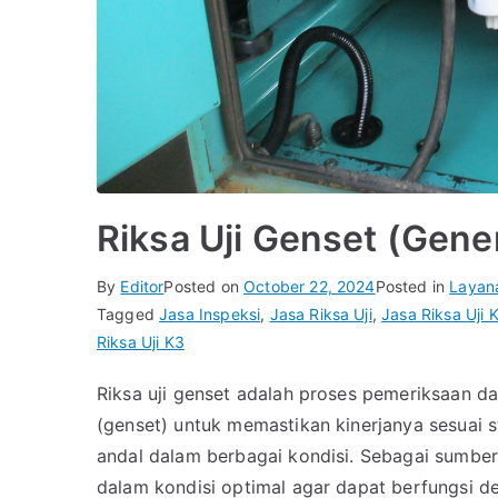
Riksa Uji Genset (Gene
By
Editor
Posted on
October 22, 2024
Posted in
Layan
Tagged
Jasa Inspeksi
,
Jasa Riksa Uji
,
Jasa Riksa Uji 
Riksa Uji K3
Riksa uji genset adalah proses pemeriksaan d
(genset) untuk memastikan kinerjanya sesuai 
andal dalam berbagai kondisi. Sebagai sumber
dalam kondisi optimal agar dapat berfungsi de