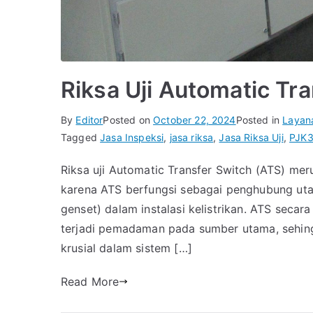
Riksa Uji Automatic Tr
By
Editor
Posted on
October 22, 2024
Posted in
Layan
Tagged
Jasa Inspeksi
,
jasa riksa
,
Jasa Riksa Uji
,
PJK3
Riksa uji Automatic Transfer Switch (ATS) merup
karena ATS berfungsi sebagai penghubung uta
genset) dalam instalasi kelistrikan. ATS secar
terjadi pemadaman pada sumber utama, sehing
krusial dalam sistem […]
Read More