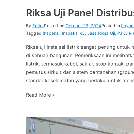
Riksa Uji Panel Distribus
By
Editor
Posted on
October 23, 2024
Posted in
Layan
Tagged
Inspeksi
,
Inspeksi k3
,
Jasa Riksa Uji
,
PJK3 Rik
Riksa uji instalasi listrik sangat penting unt
di sebuah bangunan. Pemeriksaan ini melibatk
listrik, termasuk kabel, saklar, stop kontak, p
pemutus sirkuit dan sistem pentanahan (groundi
standar keselamatan yang berlaku, untuk menc
Read More