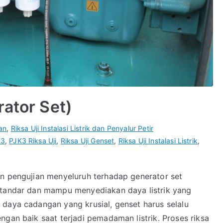
rator Set)
an
,
Riksa Uji Instalasi Listrik dan Penyalur Petir
K3
,
PJK3 Riksa Uji
,
Riksa Uji Genset
,
Riksa Uji Instalasi Listrik
,
an pengujian menyeluruh terhadap generator set
standar dan mampu menyediakan daya listrik yang
 daya cadangan yang krusial, genset harus selalu
ngan baik saat terjadi pemadaman listrik. Proses riksa