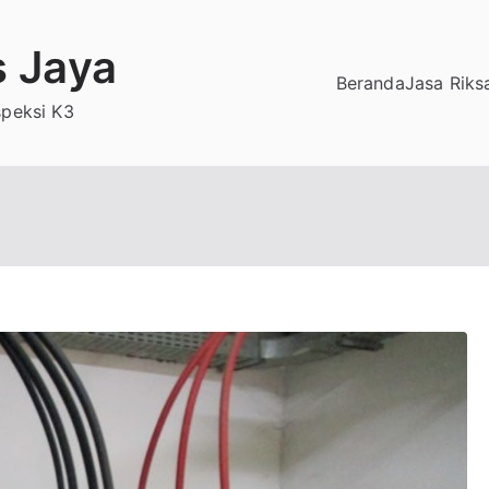
s Jaya
Beranda
Jasa Riks
speksi K3