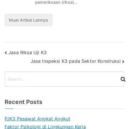
pemeriksaan (riksa)...
Muat Artikel Lainnya
Post
Jasa Riksa Uji K3
Jasa Inspeksi K3 pada Sektor Konstruksi
navigation
S
e
a
r
Recent Posts
c
h
PJK3 Pesawat Angkat Angkut
Faktor Psikologi di Lingkungan Kerja