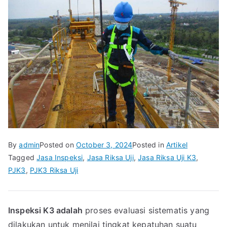
By
admin
Posted on
October 3, 2024
Posted in
Artikel
Tagged
Jasa Inspeksi
,
Jasa Riksa Uji
,
Jasa Riksa Uji K3
,
PJK3
,
PJK3 Riksa Uji
Inspeksi K3 adalah
proses evaluasi sistematis yang
dilakukan untuk menilai tingkat kepatuhan suatu