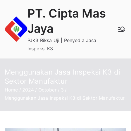
Skip
PT. Cipta Mas
to
content
Jaya
PJK3 Riksa Uji | Penyedia Jasa
Inspeksi K3
Menggunakan Jasa Inspeksi K3 di
Sektor Manufaktur
Home
2024
October
3
Menggunakan Jasa Inspeksi K3 di Sektor Manufaktur