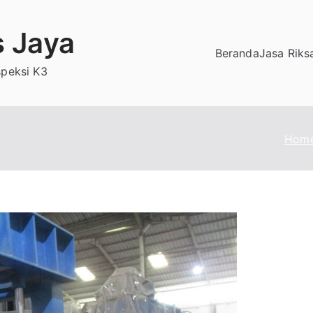
s Jaya
Beranda
Jasa Riks
speksi K3
Hom