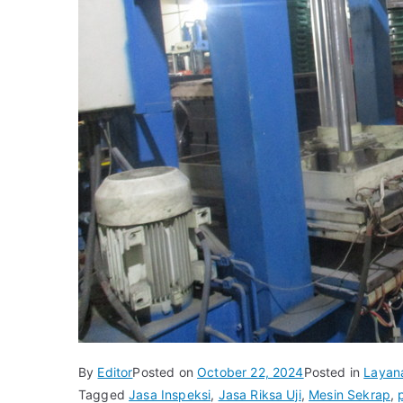
By
Editor
Posted on
October 22, 2024
Posted in
Layan
Tagged
Jasa Inspeksi
,
Jasa Riksa Uji
,
Mesin Sekrap
,