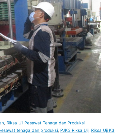
an
,
Riksa Uji Pesawat Tenaga dan Produksi
pesawat tenaga dan produksi
,
PJK3 Riksa Uji
,
Riksa Uji K3