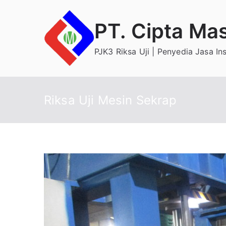
Skip
to
PT. Cipta Ma
content
PJK3 Riksa Uji | Penyedia Jasa In
Riksa Uji Mesin Sekrap