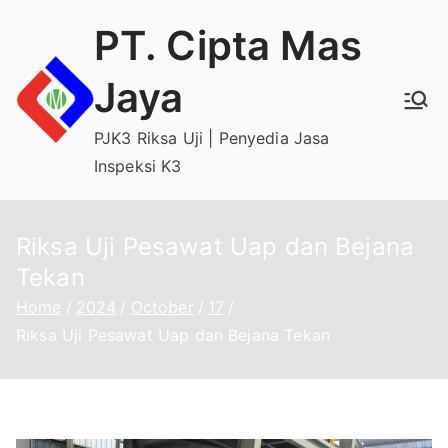
Skip
PT. Cipta Mas
to
content
Jaya
PJK3 Riksa Uji | Penyedia Jasa
Inspeksi K3
Riksa Uji Pesawat Uap dan Bejana
Tekan
Home
2024
October
17
Riksa Uji Pesawat Uap dan Bejana Tekan