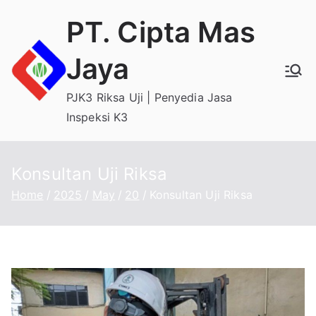
Skip
PT. Cipta Mas
to
content
Jaya
PJK3 Riksa Uji | Penyedia Jasa
Inspeksi K3
Konsultan Uji Riksa
Home
2025
May
20
Konsultan Uji Riksa