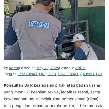
By
admin
Posted on
May 20, 2025
Posted in
Artikel
Tagged
Jasa Riksa Uji K3
,
PJK3
,
PJK3 Riksa Uji
,
Riksa Uji K3
Konsultan Uji Riksa
adalah pihak atau badan usaha
yang memiliki keahlian teknis, legalitas resmi, serta
kewenangan untuk melakukan pemeriksaan (riksa)
dan pengujian terhadap peralatan kerja, terutama alat