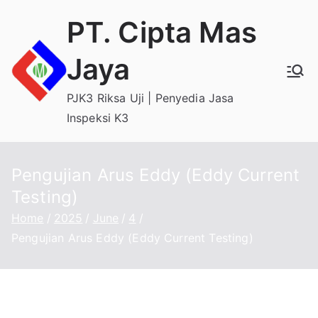
Skip
PT. Cipta Mas
to
content
Jaya
PJK3 Riksa Uji | Penyedia Jasa
Inspeksi K3
Pengujian Arus Eddy (Eddy Current
Testing)
Home
2025
June
4
Pengujian Arus Eddy (Eddy Current Testing)