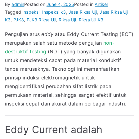
By
admin
Posted on
June 4, 2025
Posted in
Artikel
Tagged
Inspeksi
,
Inspeksi k3
,
Jasa Riksa Uji
,
Jasa Riksa Uji
K3
,
PJK3
,
PJK3 Riksa Uji
,
Riksa Uji
,
Riksa Uji K3
Pengujian arus
eddy
atau Eddy Current Testing (ECT)
merupakan salah satu metode pengujian
non-
destruktif testing
(NDT) yang banyak digunakan
untuk mendeteksi cacat pada material konduktif
tanpa merusaknya. Teknologi ini memanfaatkan
prinsip induksi elektromagnetik untuk
mengidentifikasi perubahan sifat listrik pada
permukaan material, sehingga sangat efektif untuk
inspeksi cepat dan akurat dalam berbagai industri.
Eddy Current adalah