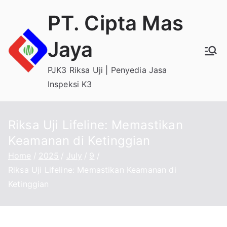
Skip
PT. Cipta Mas
to
content
Jaya
PJK3 Riksa Uji | Penyedia Jasa
Inspeksi K3
Riksa Uji Lifeline: Memastikan
Keamanan di Ketinggian
Home
2025
July
9
Riksa Uji Lifeline: Memastikan Keamanan di
Ketinggian