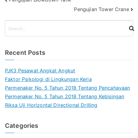
Post
Pengujian Tower Crane
navigation
S
e
a
r
Recent Posts
c
h
PJK3 Pesawat Angkat Angkut
Faktor Psikologi di Lingkungan Kerja
Permenaker No. 5 Tahun 2018 Tentang Pencahayaan
Permenaker No. 5 Tahun 2018 Tentang Kebisingan
Riksa Uji Horizontal Directional Drilling
Categories