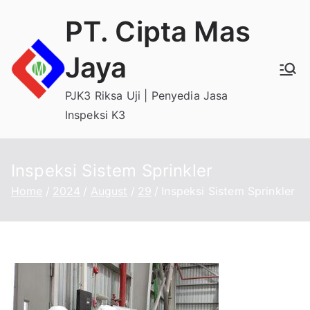
Skip
PT. Cipta Mas
to
content
Jaya
PJK3 Riksa Uji | Penyedia Jasa
Inspeksi K3
Inspeksi Sistem Sprinkler
Home
2024
August
29
Inspeksi Sistem Sprinkler