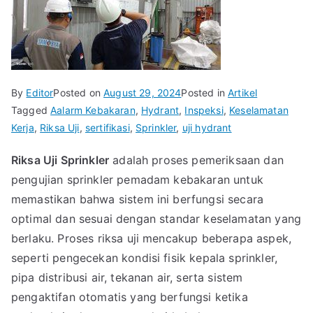
By
Editor
Posted on
August 29, 2024
Posted in
Artikel
Tagged
Aalarm Kebakaran
,
Hydrant
,
Inspeksi
,
Keselamatan
Kerja
,
Riksa Uji
,
sertifikasi
,
Sprinkler
,
uji hydrant
Riksa Uji Sprinkler
adalah proses pemeriksaan dan
pengujian sprinkler pemadam kebakaran untuk
memastikan bahwa sistem ini berfungsi secara
optimal dan sesuai dengan standar keselamatan yang
berlaku. Proses riksa uji mencakup beberapa aspek,
seperti pengecekan kondisi fisik kepala sprinkler,
pipa distribusi air, tekanan air, serta sistem
pengaktifan otomatis yang berfungsi ketika