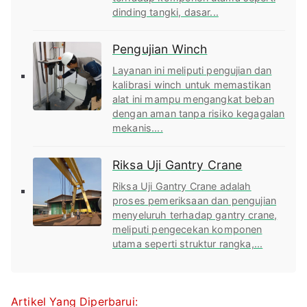
dinding tangki, dasar...
Pengujian Winch
Layanan ini meliputi pengujian dan
kalibrasi winch untuk memastikan
alat ini mampu mengangkat beban
dengan aman tanpa risiko kegagalan
mekanis....
Riksa Uji Gantry Crane
Riksa Uji Gantry Crane adalah
proses pemeriksaan dan pengujian
menyeluruh terhadap gantry crane,
meliputi pengecekan komponen
utama seperti struktur rangka,...
Artikel Yang Diperbarui: