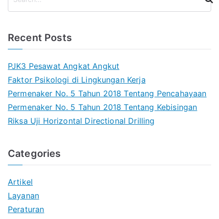
e
a
r
Recent Posts
c
h
PJK3 Pesawat Angkat Angkut
Faktor Psikologi di Lingkungan Kerja
Permenaker No. 5 Tahun 2018 Tentang Pencahayaan
Permenaker No. 5 Tahun 2018 Tentang Kebisingan
Riksa Uji Horizontal Directional Drilling
Categories
Artikel
Layanan
Peraturan