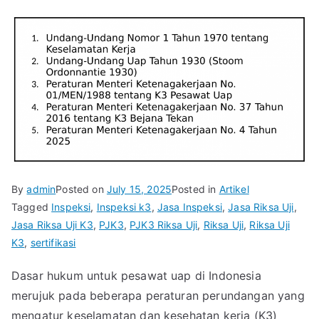
By
admin
Posted on
July 15, 2025
Posted in
Artikel
Tagged
Inspeksi
,
Inspeksi k3
,
Jasa Inspeksi
,
Jasa Riksa Uji
,
Jasa Riksa Uji K3
,
PJK3
,
PJK3 Riksa Uji
,
Riksa Uji
,
Riksa Uji
K3
,
sertifikasi
Dasar hukum untuk pesawat uap di Indonesia
merujuk pada beberapa peraturan perundangan yang
mengatur keselamatan dan kesehatan kerja (K3)