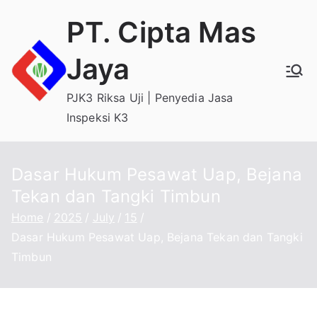
Skip
PT. Cipta Mas
to
content
Jaya
PJK3 Riksa Uji | Penyedia Jasa
Inspeksi K3
Dasar Hukum Pesawat Uap, Bejana
Tekan dan Tangki Timbun
Home
2025
July
15
Dasar Hukum Pesawat Uap, Bejana Tekan dan Tangki
Timbun