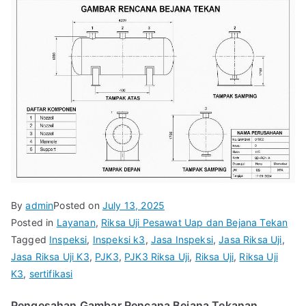
By
admin
Posted on
July 13, 2025
Posted in
Layanan
,
Riksa Uji Pesawat Uap dan Bejana Tekan
Tagged
Inspeksi
,
Inspeksi k3
,
Jasa Inspeksi
,
Jasa Riksa Uji
,
Jasa Riksa Uji K3
,
PJK3
,
PJK3 Riksa Uji
,
Riksa Uji
,
Riksa Uji
K3
,
sertifikasi
Pengesahan Gambar Rencana Bejana Tekanan