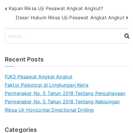
Post
Kapan Riksa Uji Pesawat Angkat Angkut?
Dasar Hukum Riksa Uji Pesawat Angkat Angkut
navigation
S
e
a
r
Recent Posts
c
h
PJK3 Pesawat Angkat Angkut
Faktor Psikologi di Lingkungan Kerja
Permenaker No. 5 Tahun 2018 Tentang Pencahayaan
Permenaker No. 5 Tahun 2018 Tentang Kebisingan
Riksa Uji Horizontal Directional Drilling
Categories