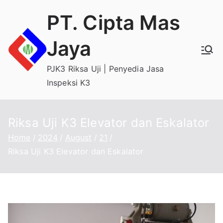
Skip
PT. Cipta Mas
to
content
Jaya
PJK3 Riksa Uji | Penyedia Jasa
Inspeksi K3
Riksa Uji K3 Elevator dan Eskalator
Home
2024
August
21
Riksa Uji K3 Elevator dan Eskalator