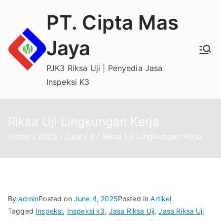
Skip
PT. Cipta Mas
to
content
Jaya
PJK3 Riksa Uji | Penyedia Jasa
Inspeksi K3
Riksa Uji Lingkungan Kerja
Home
2025
June
4
Riksa Uji Lingkungan Kerja
By
admin
Posted on
June 4, 2025
Posted in
Artikel
Tagged
Inspeksi
,
Inspeksi k3
,
Jasa Riksa Uji
,
Jasa Riksa Uji